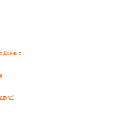
ых Данных
а
ллург”