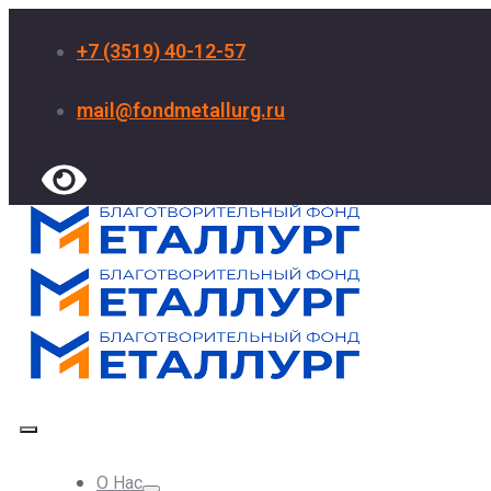
+7 (3519) 40-12-57
mail@fondmetallurg.ru
О Нас