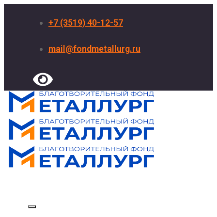
+7 (3519) 40-12-57
mail@fondmetallurg.ru