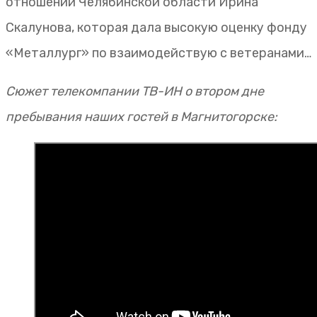
отношений Челябинской области Ирина
Скалунова, которая дала высокую оценку фонду
«Металлург» по взаимодействую с ветеранами…
Сюжет телекомпании ТВ-ИН о втором дне
пребывания наших гостей в Магнитогорске: