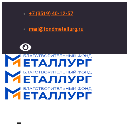
+7 (3519) 40-12-57
mail@fondmetallurg.ru