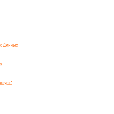
ых Данных
а
ллург”