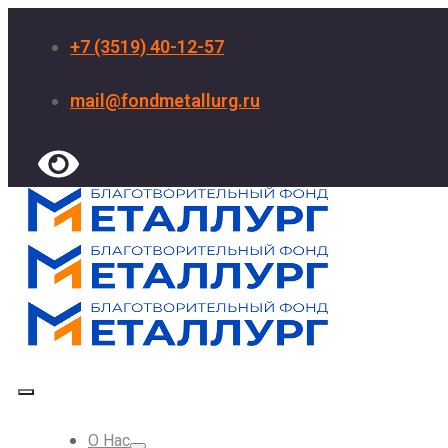
+7 (3519) 40-12-57
mail@fondmetallurg.ru
О Нас