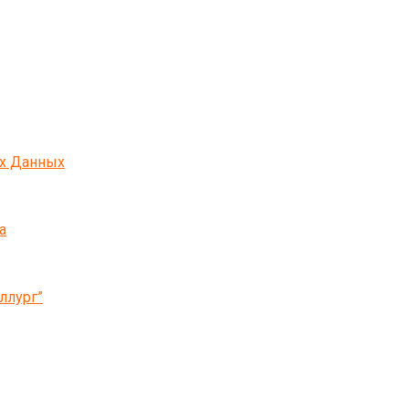
ых Данных
а
ллург”