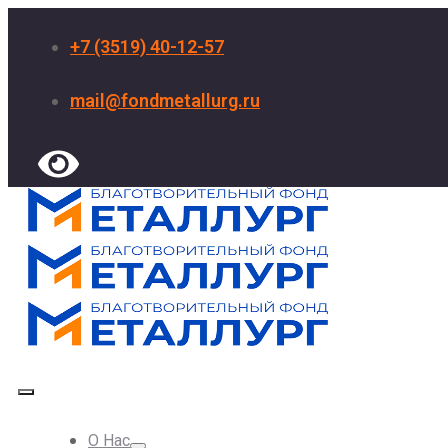
+7 (3519) 40-12-57
mail@fondmetallurg.ru
О Нас