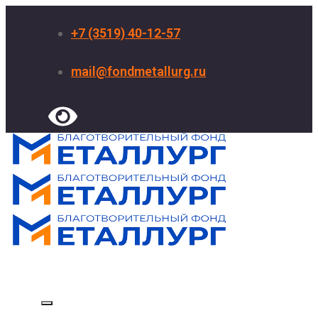
+7 (3519) 40-12-57
mail@fondmetallurg.ru