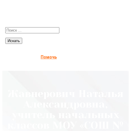
Помочь
Жавнерович Наталья
Александровна,
учитель начальных
классов МОУ «СОШ №